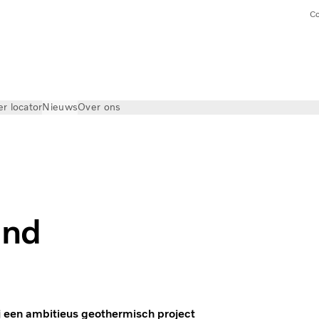
Co
er locator
Nieuws
Over ons
and
j een ambitieus geothermisch project