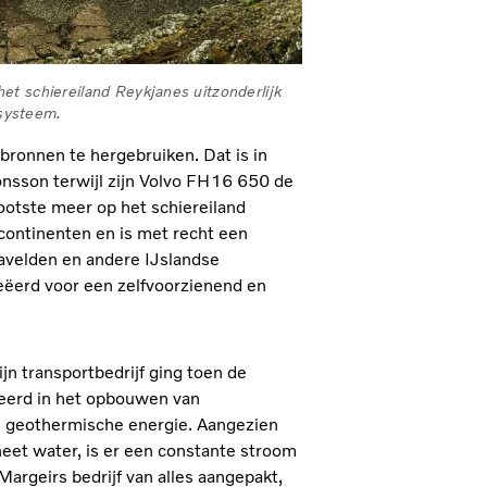
et schiereiland Reykjanes uitzonderlijk
systeem.
pbronnen te hergebruiken. Dat is in
Jónsson terwijl zijn Volvo FH16 650 de
rootste meer op het schiereiland
continenten en is met recht een
vavelden en andere IJslandse
ëerd voor een zelfvoorzienend en
jn transportbedrijf ging toen de
seerd in het opbouwen van
an geothermische energie. Aangezien
eet water, is er een constante stroom
Margeirs bedrijf van alles aangepakt,