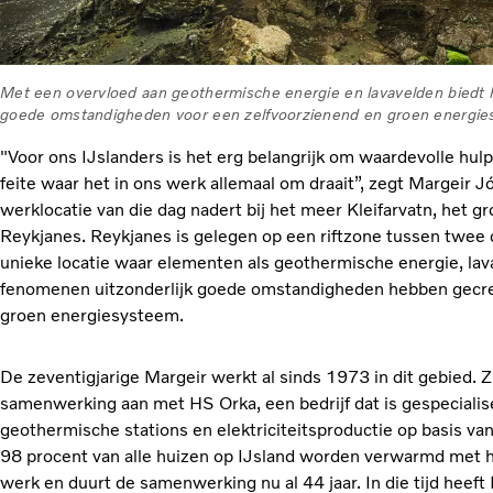
Met een overvloed aan geothermische energie en lavavelden biedt h
goede omstandigheden voor een zelfvoorzienend en groen energie
"Voor ons IJslanders is het erg belangrijk om waardevolle hul
feite waar het in ons werk allemaal om draait”, zegt Margeir 
werklocatie van die dag nadert bij het meer Kleifarvatn, het g
Reykjanes. Reykjanes is gelegen op een riftzone tussen twee 
unieke locatie waar elementen als geothermische energie, la
fenomenen uitzonderlijk goede omstandigheden hebben gecre
groen energiesysteem.
De zeventigjarige Margeir werkt al sinds 1973 in dit gebied. Zi
samenwerking aan met HS Orka, een bedrijf dat is gespeciali
geothermische stations en elektriciteitsproductie op basis v
98 procent van alle huizen op IJsland worden verwarmd met h
werk en duurt de samenwerking nu al 44 jaar. In die tijd heeft 