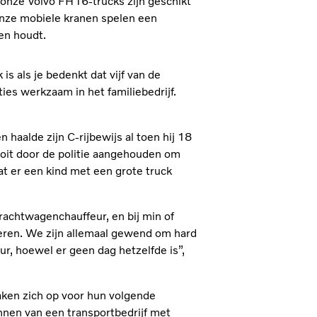
nze Volvo FH16-trucks zijn geschikt
onze mobiele kranen spelen een
ten houdt.
is als je bedenkt dat vijf van de
ties werkzaam in het familiebedrijf.
 haalde zijn C-rijbewijs al toen hij 18
ooit door de politie aangehouden om
at er een kind met een grote truck
vrachtwagenchauffeur, en bij min of
deren. We zijn allemaal gewend om hard
r, hoewel er geen dag hetzelfde is”,
maken zich op voor hun volgende
nnen van een transportbedrijf met