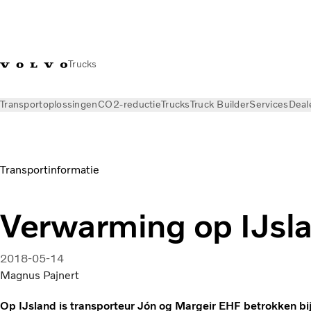
Trucks
Transportoplossingen
CO2-reductie
Trucks
Truck Builder
Services
Deal
Nieuws
Magazine Online
Transportinformatie
Verwarming op IJsl
2018-05-14
Magnus Pajnert
Op IJsland is transporteur Jón og Margeir EHF betrokken bi