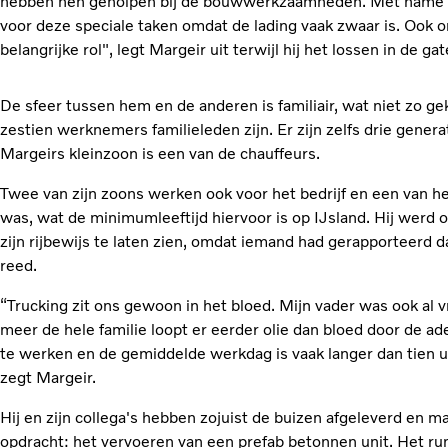
hebben hen geholpen bij de bouwwerkzaamheden. Met name o
voor deze speciale taken omdat de lading vaak zwaar is. Ook 
belangrijke rol", legt Margeir uit terwijl hij het lossen in de ga
De sfeer tussen hem en de anderen is familiair, wat niet zo gek 
zestien werknemers familieleden zijn. Er zijn zelfs drie genera
Margeirs kleinzoon is een van de chauffeurs.
Twee van zijn zoons werken ook voor het bedrijf en een van hen
was, wat de minimumleeftijd hiervoor is op IJsland. Hij werd 
zijn rijbewijs te laten zien, omdat iemand had gerapporteerd d
reed.
“Trucking zit ons gewoon in het bloed. Mijn vader was ook al 
meer de hele familie loopt er eerder olie dan bloed door de a
te werken en de gemiddelde werkdag is vaak langer dan tien uu
zegt Margeir.
Hij en zijn collega's hebben zojuist de buizen afgeleverd en 
opdracht: het vervoeren van een prefab betonnen unit. Het ru