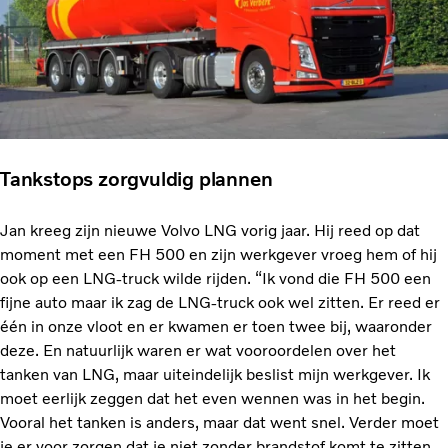
Tankstops zorgvuldig plannen
Jan kreeg zijn nieuwe Volvo LNG vorig jaar. Hij reed op dat
moment met een FH 500 en zijn werkgever vroeg hem of hij
ook op een LNG-truck wilde rijden. “Ik vond die FH 500 een
fijne auto maar ik zag de LNG-truck ook wel zitten. Er reed er
één in onze vloot en er kwamen er toen twee bij, waaronder
deze. En natuurlijk waren er wat vooroordelen over het
tanken van LNG, maar uiteindelijk beslist mijn werkgever. Ik
moet eerlijk zeggen dat het even wennen was in het begin.
Vooral het tanken is anders, maar dat went snel. Verder moet
je er voor zorgen dat je niet zonder brandstof komt te zitten