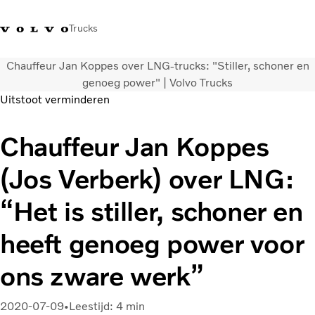
Trucks
Chauffeur Jan Koppes over LNG-trucks: "Stiller, schoner en
Contact
Kennis vergroten
Merchandise
Inloggen
Nederland
genoeg power" | Volvo Trucks
Uitstoot verminderen
Transportoplossingen
Chauffeur Jan Koppes
CO2-reductie
Trucks
(Jos Verberk) over LNG:
Truck Builder
Services
“Het is stiller, schoner en
Dealer locator
Nieuws
heeft genoeg power voor
Over ons
ons zware werk”
2020-07-09
Leestijd: 4 min