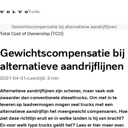
Trucks
Gewichtscompensatie bij alternatieve aandrijflijnen
Contact
Kennis vergroten
Merchandise
Inloggen
Nederland
Total Cost of Ownership (TCO)
Transportoplossingen
Gewichtscompensatie bij
CO2-reductie
alternatieve aandrijflijnen
Trucks
Truck Builder
Services
2021-04-01
Leestijd: 3 min
Dealer locator
Alternatieve aandrijflijnen zijn schoner, maar vaak ook
Nieuws
zwaarder dan conventionele dieseltrucks. Om niet in te
Over ons
leveren op laadvermogen mogen veel trucks met een
alternatieve aandrijflijn het meergewicht compenseren. Hoe
ziet deze richtlijn eruit en in welke landen is hij van kracht?
En voor welk type trucks geldt het? Lees er hier meer over.