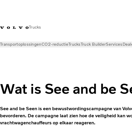
Trucks
Transportoplossingen
CO2-reductie
Trucks
Truck Builder
Services
Deal
Nieuws
Kennisbank
Transportbegrippen
Wat is See and be 
See and be Seen is een bewustwordingscampagne van Volvo 
bevorderen. De campagne laat zien hoe de veiligheid kan wo
vrachtwagenchauffeurs op elkaar reageren.