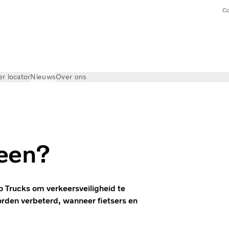
Co
er locator
Nieuws
Over ons
Seen?
Trucks om verkeersveiligheid te
rden verbeterd, wanneer fietsers en