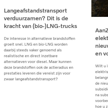
Langeafstandstransport
verduurzamen? Dit is de
kracht van (bio-)LNG-trucks
AanZ
elek
De interesse in alternatieve brandstoffen
groeit snel. LNG en bio‑LNG worden
nieu
daarbij steeds vaker genoemd als
en v
realistische en direct inzetbare
alternatieven voor diesel. Maar kunnen
Wilt u 
deze brandstoffen ook de actieradius en
elektri
prestaties leveren die vereist zijn voor
belangr
zwaar langeafstandstransport?
de nie
subsidi
na sub
voorber
hoe u z