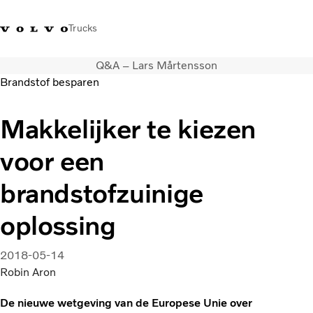
Trucks
Q&A – Lars Mårtensson
Contact
Kennis vergroten
Merchandise
Inloggen
Nederland
Brandstof besparen
Transportoplossingen
Makkelijker te kiezen
CO2-reductie
voor een
Trucks
Truck Builder
brandstofzuinige
Services
Dealer locator
oplossing
Nieuws
Over ons
2018-05-14
Robin Aron
De nieuwe wetgeving van de Europese Unie over