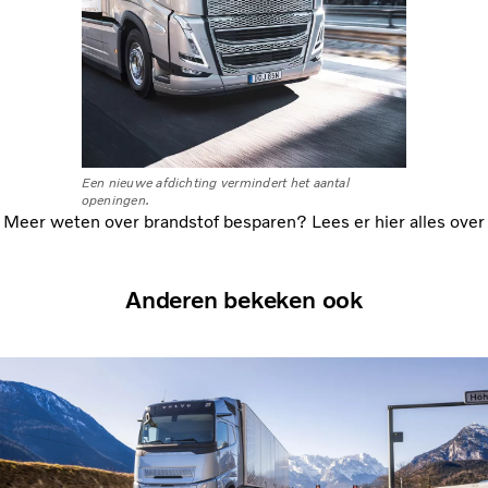
Een nieuwe afdichting vermindert het aantal
Deurverlengi
openingen.
trede.
Meer weten over brandstof besparen? Lees er hier alles over
Anderen bekeken ook