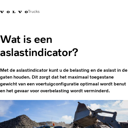
Trucks
Contact
Kennis vergroten
Merchandise
Inloggen
Nederland
Wat is een
aslastindicator?
Transportoplossingen
CO2-reductie
Trucks
Met de aslastindicator kunt u de belasting en de aslast in de
Truck Builder
gaten houden. Dit zorgt dat het maximaal toegestane
Services
gewicht van een voertuigconfiguratie optimaal wordt benut
Dealer locator
en het gevaar voor overbelasting wordt verminderd.
Nieuws
Over ons