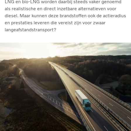
LNG en bio‑LNG worden daarbij steeds vaker genoemd
als realistische en direct inzetbare alternatieven voor
diesel. Maar kunnen deze brandstoffen ook de actieradius
en prestaties leveren die vereist zijn voor zwaar
langeafstandstransport?