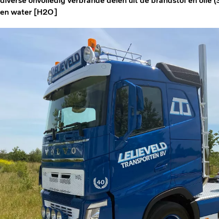
diverse onvolledig verbrande delen uit de brandstof en olie
en water [H2O]