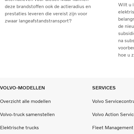
Wilt u 
deze brandstoffen ook de actieradius en
elektri
prestaties leveren die vereist zijn voor
belangr
zwaar langeafstandstransport?
de nie
subsidi
na sub
voorber
hoe u z
VOLVO-MODELLEN
SERVICES
Overzicht alle modellen
Volvo Servicecontr
Volvo-truck samenstellen
Volvo Action Servi
Elektrische trucks
Fleet Management