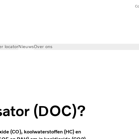
Co
er locator
Nieuws
Over ons
ysator (DOC)?
xide (CO), koolwaterstoffen (HC) en