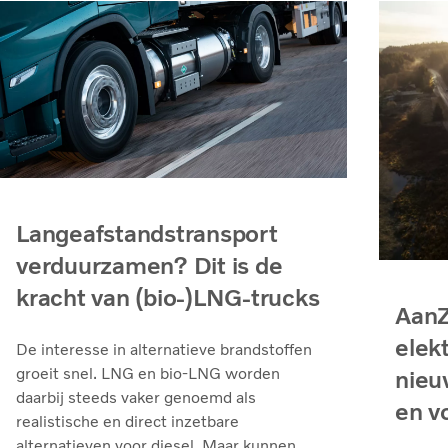
Langeafstandstransport
verduurzamen? Dit is de
kracht van (bio-)LNG-trucks
AanZ
elek
De interesse in alternatieve brandstoffen
groeit snel. LNG en bio‑LNG worden
nieu
daarbij steeds vaker genoemd als
en v
realistische en direct inzetbare
alternatieven voor diesel. Maar kunnen