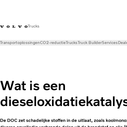
Trucks
Transportoplossingen
CO2-reductie
Trucks
Truck Builder
Services
Deal
Nieuws
Kennisbank
Transportbegrippen
Wat is een
dieseloxidatiekatal
De DOC zet schadelijke stoffen in de uitlaat, zoals koolmono