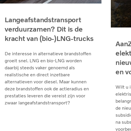
Langeafstandstransport
verduurzamen? Dit is de
kracht van (bio-)LNG-trucks
AanZ
elek
De interesse in alternatieve brandstoffen
groeit snel. LNG en bio‑LNG worden
nieu
daarbij steeds vaker genoemd als
en v
realistische en direct inzetbare
alternatieven voor diesel. Maar kunnen
Wilt u 
deze brandstoffen ook de actieradius en
elektri
prestaties leveren die vereist zijn voor
belangr
zwaar langeafstandstransport?
de nie
subsidi
na sub
voorber