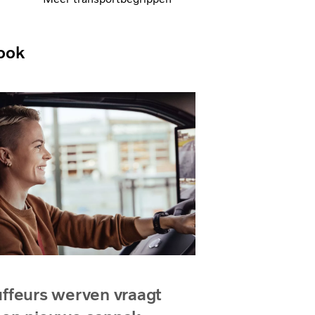
ook
ffeurs werven vraagt