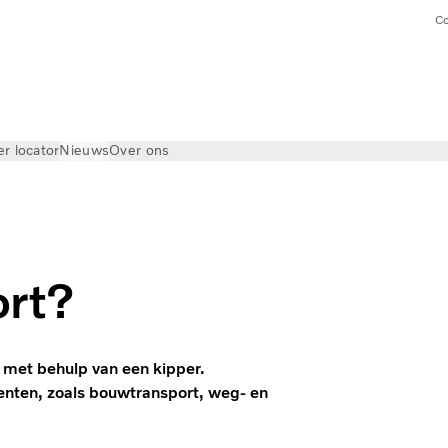
Co
er locator
Nieuws
Over ons
ort?
 met behulp van een kipper.
menten, zoals bouwtransport, weg- en