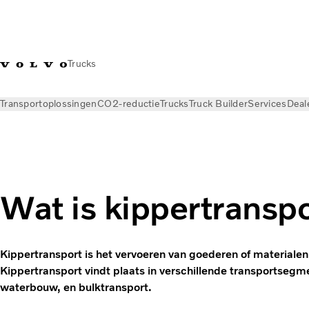
Trucks
Transportoplossingen
CO2-reductie
Trucks
Truck Builder
Services
Deal
Nieuws
Kennisbank
Transportbegrippen
Wat is kippertransp
Kippertransport is het vervoeren van goederen of materialen
Kippertransport vindt plaats in verschillende transportseg
waterbouw, en bulktransport.